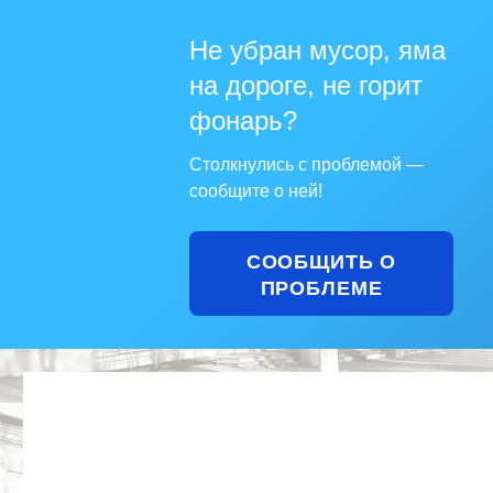
Не убран мусор, яма
на дороге, не горит
фонарь?
Столкнулись с проблемой —
сообщите о ней!
СООБЩИТЬ О
ПРОБЛЕМЕ