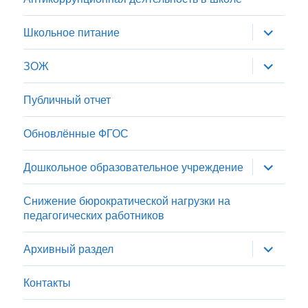
раскрыт
Школьное питание
дочернее
меню
раскрыт
ЗОЖ
дочернее
меню
Публичный отчет
Обновлённые ФГОС
раскрыт
Дошкольное образовательное учреждение
дочернее
меню
Снижение бюрократической нагрузки на
педагогических работников
раскрыт
Архивный раздел
дочернее
меню
Контакты